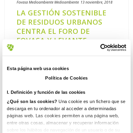
Fovasa Medioambiente
Medioambiente
13 noviembre, 2018
​LA GESTIÓN SOSTENIBLE
DE RESIDUOS URBANOS
CENTRA EL FORO DE
FOVASA Y LEVANTE
Expertos, alcaldes, gestores públicos,
empresas especializadas y asociaciones de
consumidores se han dado cita esta mañana
Esta página web usa cookies
en el foro de debate organizado por FOVASA
Política de Cookies
y el diario Levante EMV en [...]
I. D
efinición y función de las cookies
LEER MÁS
¿Qué son las cookies?
Una cookie es un fichero que se
descarga en tu ordenador al acceder a determinadas
páginas web. Las cookies permiten a una página web,
entre otras cosas, almacenar y recuperar información
sobre los hábitos de navegación de un usuario o de su