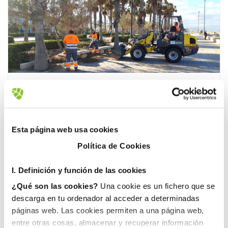
Fovasa Medioambiente
26 abril, 2019
FOVASA DESPLIEGA UN
Esta página web usa cookies
DISPOSITIVO ESPECIAL
Política de Cookies
PARA LIMPIAR DE ARENA
EL PASEO MARÍTIMO DE
I. D
efinición y función de las cookies
VALENCIA TRAS EL
¿Qué son las cookies?
Una cookie es un fichero que se
TEMPORAL
descarga en tu ordenador al acceder a determinadas
páginas web. Las cookies permiten a una página web,
FOVASA Medio Ambiente, la empresa de
entre otras cosas, almacenar y recuperar información