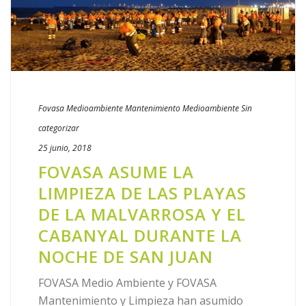
ni para enviarle publicidad por correo electrónico o correo
postal. Además, no utilizamos cookies para enviar
publicidad personalizada.
Además, los terceros prestadores de servicios con los
que hemos contratado algún servicio para el que es
necesaria la utilización de cookies son:
Fovasa Medioambiente
Mantenimiento
Medioambiente
Sin
categorizar
25 junio, 2018
FOVASA ASUME LA
LIMPIEZA DE LAS PLAYAS
DE LA MALVARROSA Y EL
CABANYAL DURANTE LA
NOCHE DE SAN JUAN
FOVASA Medio Ambiente y FOVASA
Mantenimiento y Limpieza han asumido