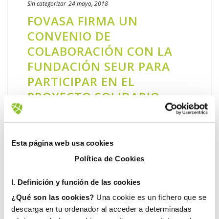
Sin categorizar
24 mayo, 2018
FOVASA FIRMA UN
CONVENIO DE
COLABORACIÓN CON LA
FUNDACIÓN SEUR PARA
PARTICIPAR EN EL
PROYECTO SOLIDARIO
‘TAPONES PARA UNA
NUEVA VIDA’
Esta página web usa cookies
FOVASA se suma a la iniciativa ‘Tapones
para una nueva vida’. Un proyecto solidario
Política de Cookies
que tiene como objetivo ayudar a niños y
I. D
efinición y función de las cookies
niñas con problemas de salud que necesitan
un tratamiento o una [...]
¿Qué son las cookies?
Una cookie es un fichero que se
descarga en tu ordenador al acceder a determinadas