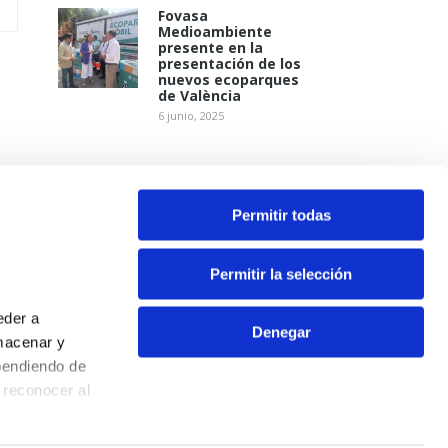
Fovasa
Medioambiente
presente en la
presentación de los
nuevos ecoparques
de València
6 junio, 2025
Permitir todas
Permitir la selección
eder a
Denegar
macenar y
pendiendo de
Contacto
 reconocer al
Aviso Legal
Política de Privacidad