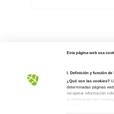
Esta página web usa cook
I. D
efinición y función de
¿Qué son las cookies?
Un
determinadas páginas web.
recuperar información sob
la información que conteng
Avd.Comarques Pais Valencià, 39
usuario.
46930 Quart de Poblet
II. Tipos de cookies
tel. +
961 53 73 01