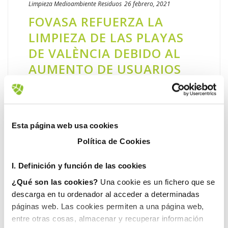
Limpieza
Medioambiente
Residuos
26 febrero, 2021
FOVASA REFUERZA LA
LIMPIEZA DE LAS PLAYAS
DE VALÈNCIA DEBIDO AL
AUMENTO DE USUARIOS
LOS FINES DE SEMANA
El cierre perimetral de València los fines de
semana ha derivado en una mayor afluencia
Esta página web usa cookies
de personas a las playas de la ciudad los
Política de Cookies
sábados y domingos, ante la imposibilidad
de salir del municipio. [...]
I. D
efinición y función de las cookies
¿Qué son las cookies?
Una cookie es un fichero que se
LEER MÁS
descarga en tu ordenador al acceder a determinadas
páginas web. Las cookies permiten a una página web,
entre otras cosas, almacenar y recuperar información