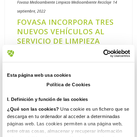
Fovasa Medioambiente
Limpieza
Medioambiente
Reciclaje
14
septiembre, 2022
FOVASA INCORPORA TRES
NUEVOS VEHÍCULOS AL
SERVICIO DE LIMPIEZA
VIARIA EN LA VALL D’UIXÓ
Fovasa ha presentado en la Vall d’Uxió tres
nuevos vehículos que se han incorporado al
Esta página web usa cookies
servicio de limpieza viaria y recogida de
Política de Cookies
residuos: hidrobomba para el baldeo con
agua a presión, volquete [...]
I. D
efinición y función de las cookies
¿Qué son las cookies?
Una cookie es un fichero que se
LEER MÁS
descarga en tu ordenador al acceder a determinadas
páginas web. Las cookies permiten a una página web,
entre otras cosas, almacenar y recuperar información