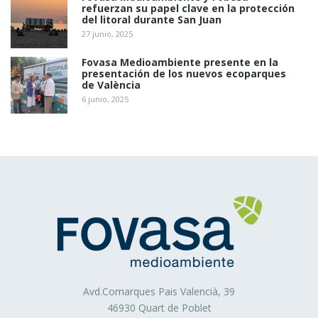
editor haya incluido en una página web, aplicación o
refuerzan su papel clave en la protección
plataforma desde la que presta el servicio solicitado.
del litoral durante San Juan
Estas cookies almacenan información del
27 junio, 2025
comportamiento de los usuarios obtenida a través de la
Fovasa Medioambiente presente en la
observación continuada de sus hábitos de navegación, lo
presentación de los nuevos ecoparques
de València
que permite desarrollar un perfil específico para mostrar
6 junio, 2025
publicidad en función del mismo.
Asimismo, es posible que al visitar alguna página web o
al abrir algún email donde se publique algún anuncio o
alguna promoción sobre nuestros productos o servicios
se instale en tu navegador alguna cookie que nos sirve
para mostrarte posteriormente publicidad relacionada con
la búsqueda que hayas realizado, desarrollar un control
de nuestros anuncios en relación, por ejemplo, con el
número de veces que son vistos, donde aparecen, a qué
hora se ven, etc.
Cookies técnicas
: Son aquéllas que permiten al
usuario la navegación a través de una página web,
Avd.Comarques Pais Valencià, 39
plataforma o aplicación y la utilización de las diferentes
46930 Quart de Poblet