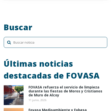
Cookies de análisis
: Son aquéllas que bien tratadas
por nosotros o por terceros, nos permiten cuantificar el
número de usuarios y así realizar la medición y análisis
Buscar
estadístico de la utilización que hacen los usuarios del
servicio ofertado. Para ello se analiza su navegación en
nuestra página web con el fin de mejorar la oferta de
productos o servicios que le ofrecemos.
Cookies publicitarias
: Son aquéllas que permiten la
gestión, de la forma más eficaz posible, de los espacios
Últimas noticias
publicitarios que, en su caso, el editor haya incluido en
una página web, aplicación o plataforma desde la que
destacadas de FOVASA
presta el servicio solicitado en base a criterios como el
contenido editado o la frecuencia en la que se muestran
FOVASA refuerza el servicio de limpieza
los anuncios.
durante las fiestas de Moros y Cristianos
Cookies de publicidad comportamental
: Son
de Muro de Alcoy
aquéllas que permiten la gestión, de la forma más eficaz
11 junio, 2026
posible, de los espacios publicitarios que, en su caso, el
Fovasa Medioambiente y Fobesa