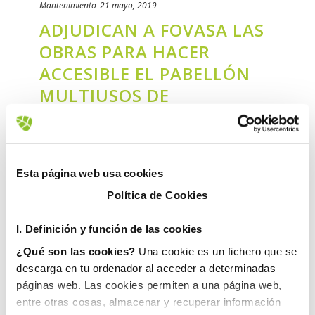
Mantenimiento
21 mayo, 2019
ADJUDICAN A FOVASA LAS
OBRAS PARA HACER
ACCESIBLE EL PABELLÓN
MULTIUSOS DE
VILAMARXANT
La empresa instalará un ascensor en la
parte exterior del polideportivo, además de
Esta página web usa cookies
sustituir las pasarelas actuales por nuevas
Política de Cookies
rampas El pabellón multiusos de
Vilamarxant mejorará en breve su [...]
I. D
efinición y función de las cookies
¿Qué son las cookies?
Una cookie es un fichero que se
LEER MÁS
descarga en tu ordenador al acceder a determinadas
páginas web. Las cookies permiten a una página web,
entre otras cosas, almacenar y recuperar información