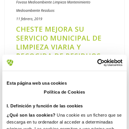
Fovasa Medioambiente
Limpieza
Mantenimiento
Medioambiente
Residuos
11 febrero, 2019
​CHESTE MEJORA SU
SERVICIO MUNICIPAL DE
LIMPIEZA VIARIA Y
RECOGIDA DE RESIDUOS
SÓLIDOS URBANOS
La compañía de Grupo Gimeno FOVASA,
incorpora nuevos equipos para el desarrollo
Esta página web usa cookies
de sus labores en el municipio El
Política de Cookies
Ayuntamiento de Cheste presentó ayer los
nuevos equipos incorporados por FOVASA
I. D
efinición y función de las cookies
[...]
¿Qué son las cookies?
Una cookie es un fichero que se
descarga en tu ordenador al acceder a determinadas
LEER MÁS
páginas web. Las cookies permiten a una página web,