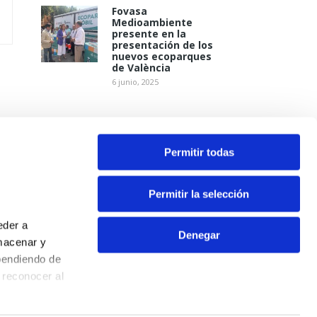
Fovasa
Medioambiente
presente en la
presentación de los
nuevos ecoparques
de València
6 junio, 2025
Permitir todas
Permitir la selección
eder a
Denegar
macenar y
pendiendo de
Contacto
 reconocer al
Aviso Legal
Política de Privacidad