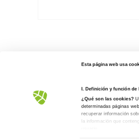
Esta página web usa cook
I. D
efinición y función de
¿Qué son las cookies?
Un
determinadas páginas web.
recuperar información sob
la información que conteng
Avd.Comarques Pais Valencià, 39
usuario.
46930 Quart de Poblet
II. Tipos de cookies
tel. +
961 53 73 01