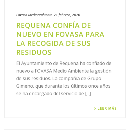
Cookies de personalización
: Son aquéllas que
permiten al usuario acceder al servicio con algunas
Fovasa Medioambiente
21 febrero, 2020
características de carácter general predefinidas en
REQUENA CONFÍA DE
función de una serie de criterios en el terminal del
usuario como por ejemplo serian el idioma, el tipo de
NUEVO EN FOVASA PARA
navegador a través del cual accede al servicio, la
LA RECOGIDA DE SUS
configuración regional desde donde accede al servicio,
RESIDUOS
etc.
El Ayuntamiento de Requena ha confiado de
III. Cookies utilizadas en las webs de FOMENTO
nuevo a FOVASA Medio Ambiente la gestión
BENICÀSSIM ,S.A.
de sus residuos. La compañía de Grupo
Gimeno, que durante los últimos once años
En las webs de FOMENTO BENICÀSSIM ,S.A.
se ha encargado del servicio de [...]
normalmente, utilizamos cookies propias estrictamente
necesarias para mantenimiento de la sesión.
LEER MÁS
La información que facilitan las cookies nos puede
ayudar a ofrecerle una mejor experiencia de usuario
cuando visita nuestros sitios web. La información que