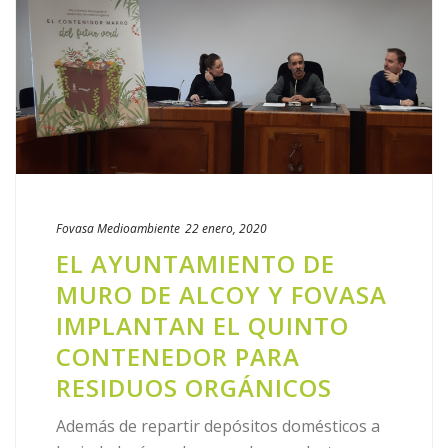
guardan nuestras cookies no se utiliza para identificarle,
ni para enviarle publicidad por correo electrónico o correo
postal. Además, no utilizamos cookies para enviar
publicidad personalizada.
Además, los terceros prestadores de servicios con los
que hemos contratado algún servicio para el que es
necesaria la utilización de cookies son:
Fovasa Medioambiente
22 enero, 2020
EL AYUNTAMIENTO DE
MURO DE ALCOY Y FOVASA
IMPLANTAN EL QUINTO
CONTENEDOR PARA
RESIDUOS ORGÁNICOS
Además de repartir depósitos domésticos a