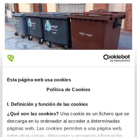
Fovasa Medioambiente
Limpieza
Mantenimiento
Esta página web usa cookies
Medioambiente
Reciclaje
Política de Cookies
9 diciembre, 2020
FOVASA CONSOLIDA SU
I. D
efinición y función de las cookies
PRESENCIA EN CHESTE
¿Qué son las cookies?
Una cookie es un fichero que se
AMPLIANDO LOS
descarga en tu ordenador al acceder a determinadas
SERVICIOS PRESTADOS EN
páginas web. Las cookies permiten a una página web,
entre otras cosas, almacenar y recuperar información