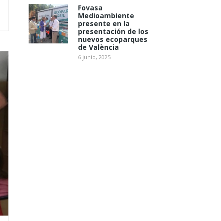
Fovasa
Medioambiente
presente en la
presentación de los
nuevos ecoparques
de València
6 junio, 2025