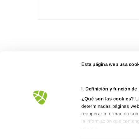
Esta página web usa cook
I. D
efinición y función de
¿Qué son las cookies?
Un
determinadas páginas web.
recuperar información sob
la información que conteng
Avd.Comarques Pais Valencià, 39
usuario.
46930 Quart de Poblet
II. Tipos de cookies
tel. +
961 53 73 01