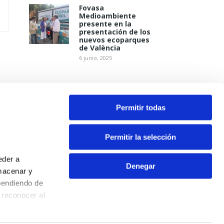
Fovasa
Medioambiente
presente en la
presentación de los
nuevos ecoparques
de València
6 junio, 2025
Permitir todas
Permitir la selección
eder a
Denegar
macenar y
pendiendo de
Contacto
 reconocer al
Aviso Legal
Política de Privacidad