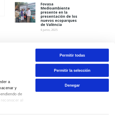
Fovasa
Medioambiente
presente en la
presentación de los
nuevos ecoparques
de València
6 junio, 2025
Permitir todas
Permitir la selección
eder a
Denegar
macenar y
pendiendo de
Contacto
 reconocer al
Aviso Legal
Política de Privacidad