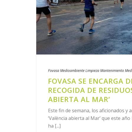
Fovasa Medioambiente
Limpieza
Mantenimiento
Med
FOVASA SE ENCARGA DE
RECOGIDA DE RESIDUOS
ABIERTA AL MAR’
Este fin de semana, los aficionados y a
‘València abierta al Mar’ que este año
ha [...]