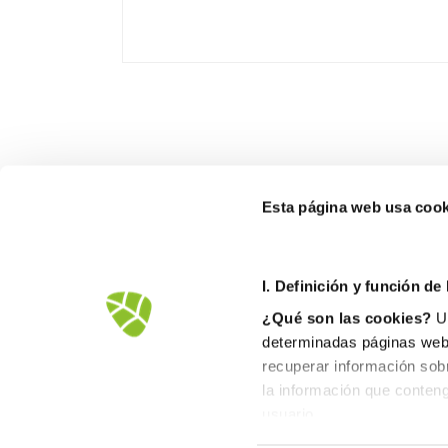
Esta página web usa cook
I. D
efinición y función de
¿Qué son las cookies?
Un
determinadas páginas web.
recuperar información sob
la información que conteng
Avd.Comarques Pais Valencià, 39
usuario.
46930 Quart de Poblet
II. Tipos de cookies
tel. +
961 53 73 01