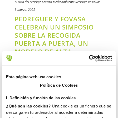
El ciclo del reciclaje
Fovasa Medioambiente
Reciclaje
Residuos
3 marzo, 2022
PEDREGUER Y FOVASA
CELEBRAN UN SIMPOSIO
SOBRE LA RECOGIDA
PUERTA A PUERTA, UN
MODELO DE ALTA
EFICIENCIA EN LA GESTIÓN
DE RESIDUOS
Esta página web usa cookies
Los resultados de recogida separada
logrados en los municipios con servicio
Política de Cookies
puerta a puerta (PaP) son en general
I. D
efinición y función de las cookies
superiores al resto de mecanismos, tanto en
cantidad recogida como en calidad de [...]
¿Qué son las cookies?
Una cookie es un fichero que se
descarga en tu ordenador al acceder a determinadas