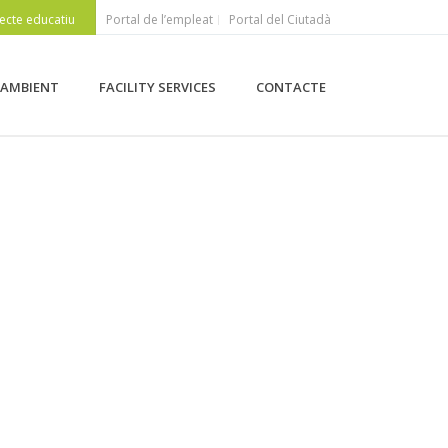
ecte educatiu
Portal de l’empleat
Portal del Ciutadà
 AMBIENT
FACILITY SERVICES
CONTACTE