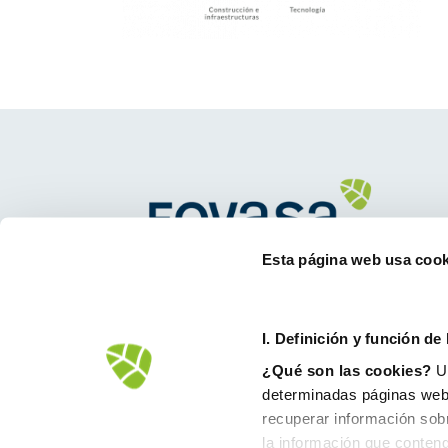
Esta página web usa cook
Avd.Comarques Pais Valencià, 39
46930 Quart de Poblet
tel. +
961 53 73 01
I. D
efinición y función de
info@fovasa.com
¿Qué son las cookies?
Un
determinadas páginas web.
recuperar información sob
la información que conteng