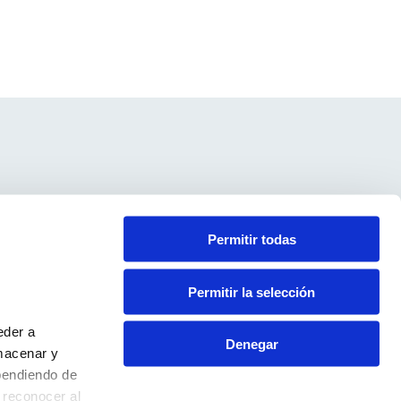
Contacte
Permitir todas
Avís Legal
Política de Privacitat
Permitir la selección
Política de Cookies
eder a
Denegar
macenar y
pendiendo de
 reconocer al