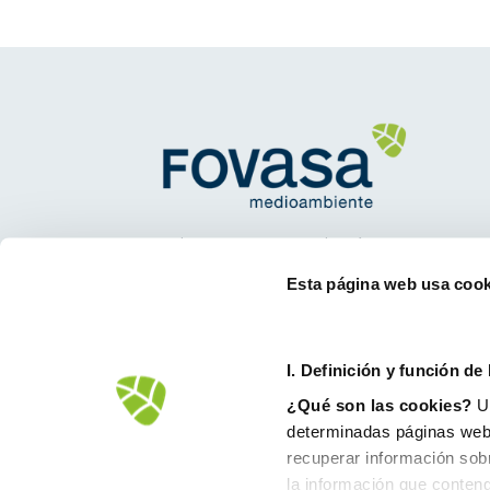
Avd.Comarques Pais Valencià, 39
46930 Quart de Poblet
Esta página web usa cook
tel. +
961 53 73 01
info@fovasa.com
I. D
efinición y función de
¿Qué son las cookies?
Un
determinadas páginas web.
recuperar información sob
la información que conteng