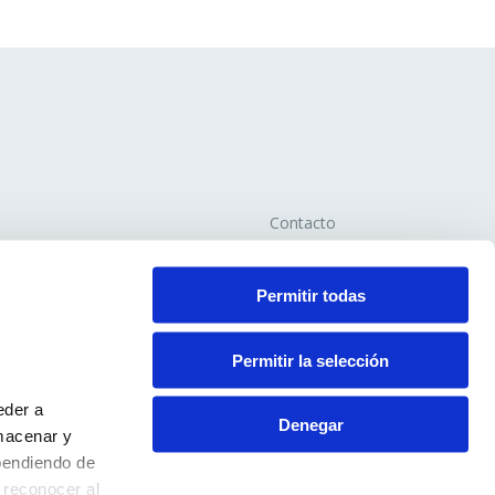
Contacto
Aviso Legal
Política de Privacidad
Permitir todas
Política de Cookies
Permitir la selección
eder a
Denegar
macenar y
pendiendo de
 reconocer al