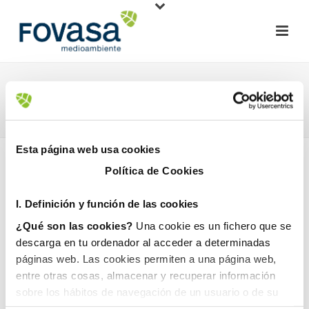
AJUNTAMENT MONTSERRAT
HOME
»
AJUNTAMENT MONTSERRAT
Esta página web usa cookies
Política de Cookies
I. D
efinición y función de las cookies
¿Qué son las cookies?
Una cookie es un fichero que se
descarga en tu ordenador al acceder a determinadas
27 noviembre, 2017
páginas web. Las cookies permiten a una página web,
entre otras cosas, almacenar y recuperar información
sobre los hábitos de navegación de un usuario o de su
equipo y, dependiendo de la información que contengan y