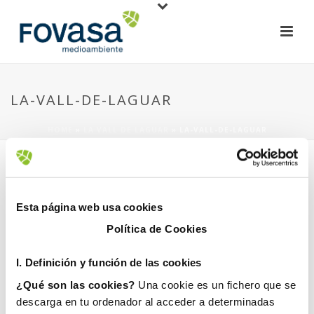
LA-VALL-DE-LAGUAR
HOME
»
LA VALL DE LAGUAR
»
LA-VALL-DE-LAGUAR
Esta página web usa cookies
Política de Cookies
1 julio, 2024
I. D
efinición y función de las cookies
¿Qué son las cookies?
Una cookie es un fichero que se
descarga en tu ordenador al acceder a determinadas