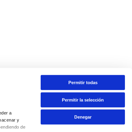
e
Permitir todas
Permitir la selección
eder a
Denegar
macenar y
pendiendo de
Contacto