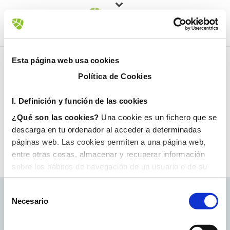
Esta página web usa cookies
Política de Cookies
I. D
efinición y función de las cookies
¿Qué son las cookies?
Una cookie es un fichero que se
descarga en tu ordenador al acceder a determinadas
páginas web. Las cookies permiten a una página web,
entre otras cosas, almacenar y recuperar información
sobre los hábitos de navegación de un usuario o de su
equipo y, dependiendo de la información que contengan y
de la forma en que utilice su equipo, pueden utilizarse
Necesario
para reconocer al usuario.
II. Tipos de cookies