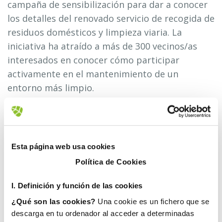
campaña de sensibilización para dar a conocer
los detalles del renovado servicio de recogida de
residuos domésticos y limpieza viaria. La
iniciativa ha atraído a más de 300 vecinos/as
interesados en conocer cómo participar
activamente en el mantenimiento de un
entorno más limpio.
El punto informativo, instalado
estratégicamente en el mercado municipal, ha
ofrecido información detallada sobre los
Esta página web usa cookies
servicios implementados por Fovasa
Política de Cookies
Medioambiente. Entre ellos destaca el baldeo
de calles tres días a la semana (lunes, miércoles
I. D
efinición y función de las cookies
y viernes), el barrido mecánico con dos
¿Qué son las cookies?
Una cookie es un fichero que se
barredoras energéticamente sostenibles de
descarga en tu ordenador al acceder a determinadas