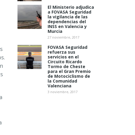
El Ministerio adjudica
a FOVASA Seguridad
la vigilancia de las
dependencias del
INSS en Valencia y
Murcia
27 noviembre, 2017
FOVASA Seguridad
ás
refuerza sus
s.
servicios en el
Circuito Ricardo
en
Tormo de Cheste
para el Gran Premio
os
de Motociclismo de
la Comunidad
Valenciana
3 noviembre, 2017
a
a