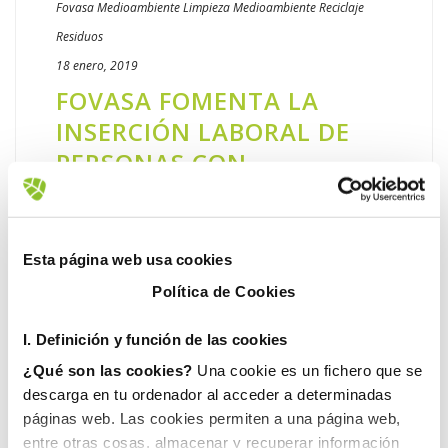
Fovasa Medioambiente
Limpieza
Medioambiente
Reciclaje
Residuos
18 enero, 2019
FOVASA FOMENTA LA
INSERCIÓN LABORAL DE
PERSONAS CON
DISCAPACIDAD
​La compañía de Gimeno Servicios firma un
convenio de colaboración con la iniciativa
Esta página web usa cookies
social Amica Consciente de la necesidad de
Política de Cookies
desarrollar estrategias de intervención
social que favorezcan el [...]
I. D
efinición y función de las cookies
¿Qué son las cookies?
Una cookie es un fichero que se
LEER MÁS
descarga en tu ordenador al acceder a determinadas
páginas web. Las cookies permiten a una página web,
entre otras cosas, almacenar y recuperar información