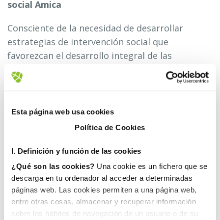
social Amica
Consciente de la necesidad de desarrollar
estrategias de intervención social que
favorezcan el desarrollo integral de las
personas en riesgo de exclusión sociolaboral, en
especial de aquellas con discapacidad, FOVASA
ha querido sumarse al proyecto Amica. Una
iniciativa social cuyo principal objetivo es
Esta página web usa cookies
descubrir las capacidades de este colectivo y
Política de Cookies
promover su autonomía, independencia y
desarrollo integral, a fin de asegurar su
I. D
efinición y función de las cookies
igualdad de oportunidades y derechos en el
¿Qué son las cookies?
Una cookie es un fichero que se
acceso al mundo laboral.
descarga en tu ordenador al acceder a determinadas
páginas web. Las cookies permiten a una página web,
En el marco de este convenio, AMICA pondrá a
entre otras cosas, almacenar y recuperar información
sobre los hábitos de navegación de un usuario o de su
disposición de FOVASA un servicio de