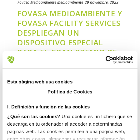
Fovasa Medioambiente
Medioambiente
29 noviembre, 2023
FOVASA MEDIOAMBIENTE Y
FOVASA FACILITY SERVICES
DESPLIEGAN UN
DISPOSITIVO ESPECIAL
PARA EL GRAN PREMIO DE
MOTOGP DE CHESTE
El pasado fin de semana Cheste recibió miles
de aficionados, que asistieron al Circuito
Esta página web usa cookies
Ricardo Tormo para disfrutar del Gran
Política de Cookies
Premio de MotoGP de la Comunitat
Valenciana y visitaron el municipio [...]
I. D
efinición y función de las cookies
¿Qué son las cookies?
Una cookie es un fichero que se
LEER MÁS
descarga en tu ordenador al acceder a determinadas
páginas web. Las cookies permiten a una página web,
entre otras cosas, almacenar y recuperar información