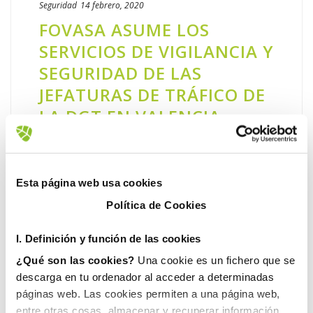
Seguridad
14 febrero, 2020
FOVASA ASUME LOS
SERVICIOS DE VIGILANCIA Y
SEGURIDAD DE LAS
JEFATURAS DE TRÁFICO DE
LA DGT EN VALENCIA,
CASTELLÓN Y ALICANTE
FOVASA Seguridad amplía su cartera de
clientes en la Comunidad Valenciana. La
Esta página web usa cookies
Dirección General de Tráfico (DGT) ha
Política de Cookies
adjudicado a la compañía de Grupo Gimeno
la prestación de los servicios de [...]
I. D
efinición y función de las cookies
¿Qué son las cookies?
Una cookie es un fichero que se
LEER MÁS
descarga en tu ordenador al acceder a determinadas
páginas web. Las cookies permiten a una página web,
entre otras cosas, almacenar y recuperar información