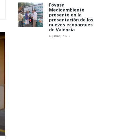
Fovasa
Medioambiente
presente en la
presentación de los
nuevos ecoparques
de València
6 junio, 2025