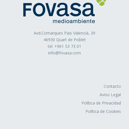
La información que facilitan las cookies nos puede
ayudar a ofrecerle una mejor experiencia de usuario
cuando visita nuestros sitios web. La información que
guardan nuestras cookies no se utiliza para identificarle,
Avd.Comarques Pais Valencià, 39
ni para enviarle publicidad por correo electrónico o correo
46930 Quart de Poblet
postal. Además, no utilizamos cookies para enviar
tel. +
961 53 73 01
publicidad personalizada.
info@fovasa.com
Además, los terceros prestadores de servicios con los
que hemos contratado algún servicio para el que es
necesaria la utilización de cookies son:
Contacto
Aviso Legal
Política de Privacidad
Política de Cookies