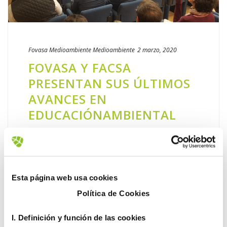
Fovasa Medioambiente
Medioambiente
2 marzo, 2020
FOVASA Y FACSA
PRESENTAN SUS ÚLTIMOS
AVANCES EN
EDUCACIÓNAMBIENTAL
Cómo las empresas pueden contribuir a
fomentar entre la ciudadanía el
conocimiento y cuidado del entorno, además
de promover el uso sostenible de los
Esta página web usa cookies
recursos naturales. Son las premisas con las
Política de Cookies
[...]
I. D
efinición y función de las cookies
LEER MÁS