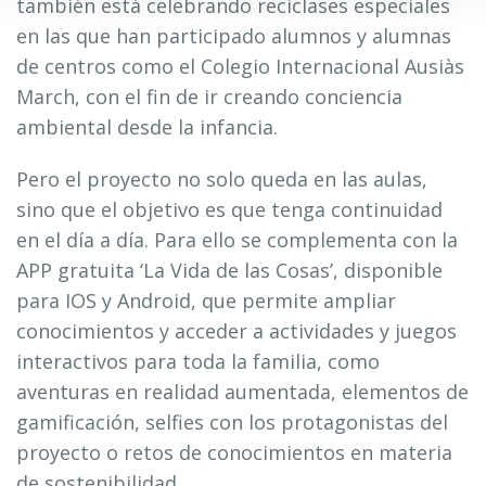
también está celebrando reciclases especiales
3. En función de la finalidad de la cookie:
en las que han participado alumnos y alumnas
Cookies de análisis
: Son aquéllas que bien tratadas
de centros como el Colegio Internacional Ausiàs
por nosotros o por terceros, nos permiten cuantificar el
March, con el fin de ir creando conciencia
número de usuarios y así realizar la medición y análisis
ambiental desde la infancia.
estadístico de la utilización que hacen los usuarios del
servicio ofertado. Para ello se analiza su navegación en
Pero el proyecto no solo queda en las aulas,
nuestra página web con el fin de mejorar la oferta de
sino que el objetivo es que tenga continuidad
productos o servicios que le ofrecemos.
en el día a día. Para ello se complementa con la
Cookies publicitarias
: Son aquéllas que permiten la
APP gratuita ‘La Vida de las Cosas’, disponible
gestión, de la forma más eficaz posible, de los espacios
publicitarios que, en su caso, el editor haya incluido en
para IOS y Android, que permite ampliar
una página web, aplicación o plataforma desde la que
conocimientos y acceder a actividades y juegos
presta el servicio solicitado en base a criterios como el
interactivos para toda la familia, como
contenido editado o la frecuencia en la que se muestran
aventuras en realidad aumentada, elementos de
los anuncios.
gamificación, selfies con los protagonistas del
Cookies de publicidad comportamental
: Son
proyecto o retos de conocimientos en materia
aquéllas que permiten la gestión, de la forma más eficaz
posible, de los espacios publicitarios que, en su caso, el
de sostenibilidad.