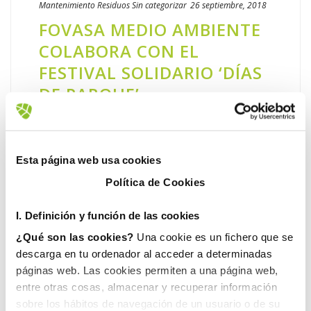
Mantenimiento
Residuos
Sin categorizar
26 septiembre, 2018
FOVASA MEDIO AMBIENTE
COLABORA CON EL
FESTIVAL SOLIDARIO ‘DÍAS
DE PARQUE’
Los Jardines de Viveros de Valencia se
convirtieron el pasado fin de semana en el
escenario de la celebración de la segunda
Esta página web usa cookies
edición del festival ‘Días de Parque’. Un
Política de Cookies
evento solidario al aire [...]
I. D
efinición y función de las cookies
LEER MÁS
¿Qué son las cookies?
Una cookie es un fichero que se
descarga en tu ordenador al acceder a determinadas
páginas web. Las cookies permiten a una página web,
entre otras cosas, almacenar y recuperar información
sobre los hábitos de navegación de un usuario o de su