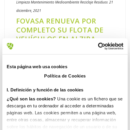
Limpieza
Mantenimiento
Medioambiente
Reciclaje
Residuos
21
diciembre, 2021
FOVASA RENUEVA POR
COMPLETO SU FLOTA DE
VEHÍCULOS EN ALZIRA
Fovasa ha renovado todos los vehículos
destinados a la recogida y limpieza viaria de
Alzira. Al acto de presentación de la nueva
Esta página web usa cookies
flota ha asistido el concejal del área de
Política de Cookies
Servicios Urbanos, [...]
I. D
efinición y función de las cookies
LEER MÁS
¿Qué son las cookies?
Una cookie es un fichero que se
descarga en tu ordenador al acceder a determinadas
páginas web. Las cookies permiten a una página web,
entre otras cosas, almacenar y recuperar información
sobre los hábitos de navegación de un usuario o de su