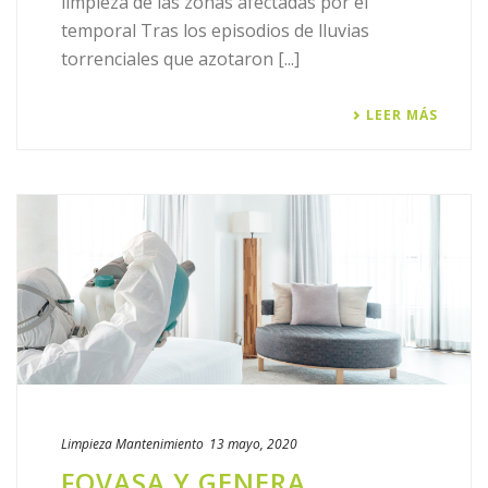
limpieza de las zonas afectadas por el
normalmente, utilizamos cookies propias estrictamente
temporal Tras los episodios de lluvias
necesarias para mantenimiento de la sesión.
La información que facilitan las cookies nos puede
torrenciales que azotaron [...]
ayudar a ofrecerle una mejor experiencia de usuario
cuando visita nuestros sitios web. La información que
LEER MÁS
guardan nuestras cookies no se utiliza para identificarle,
ni para enviarle publicidad por correo electrónico o correo
postal. Además, no utilizamos cookies para enviar
publicidad personalizada.
Además, los terceros prestadores de servicios con los
que hemos contratado algún servicio para el que es
necesaria la utilización de cookies son:
Limpieza
Mantenimiento
13 mayo, 2020
FOVASA Y GENERA