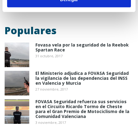
pueden ser accedidos y tratados durante un periodo
definido por el responsable de la cookie, y que puede ir
de unos minutos a varios años.
Populares
3. En función de la finalidad de la cookie:
Fovasa vela por la seguridad de la Reebok
Spartan Race
Cookies de análisis
: Son aquéllas que bien tratadas
31 octubre, 2017
por nosotros o por terceros, nos permiten cuantificar el
número de usuarios y así realizar la medición y análisis
El Ministerio adjudica a FOVASA Seguridad
estadístico de la utilización que hacen los usuarios del
la vigilancia de las dependencias del INSS
servicio ofertado. Para ello se analiza su navegación en
en Valencia y Murcia
nuestra página web con el fin de mejorar la oferta de
27 noviembre, 2017
productos o servicios que le ofrecemos.
FOVASA Seguridad refuerza sus servicios
Cookies publicitarias
: Son aquéllas que permiten la
en el Circuito Ricardo Tormo de Cheste
gestión, de la forma más eficaz posible, de los espacios
para el Gran Premio de Motociclismo de la
Comunidad Valenciana
publicitarios que, en su caso, el editor haya incluido en
3 noviembre, 2017
una página web, aplicación o plataforma desde la que
presta el servicio solicitado en base a criterios como el