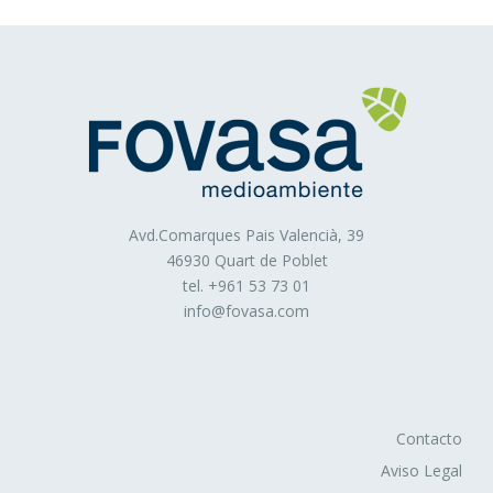
contenido editado o la frecuencia en la que se muestran
los anuncios.
Cookies de publicidad comportamental
: Son
aquéllas que permiten la gestión, de la forma más eficaz
posible, de los espacios publicitarios que, en su caso, el
editor haya incluido en una página web, aplicación o
plataforma desde la que presta el servicio solicitado.
Estas cookies almacenan información del
comportamiento de los usuarios obtenida a través de la
Avd.Comarques Pais Valencià, 39
observación continuada de sus hábitos de navegación, lo
46930 Quart de Poblet
que permite desarrollar un perfil específico para mostrar
tel. +
961 53 73 01
publicidad en función del mismo.
info@fovasa.com
Asimismo, es posible que al visitar alguna página web o
al abrir algún email donde se publique algún anuncio o
alguna promoción sobre nuestros productos o servicios
se instale en tu navegador alguna cookie que nos sirve
para mostrarte posteriormente publicidad relacionada con
Contacto
la búsqueda que hayas realizado, desarrollar un control
Aviso Legal
de nuestros anuncios en relación, por ejemplo, con el