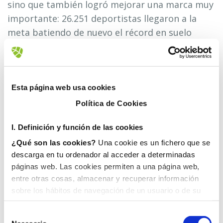
sino que también logró mejorar una marca muy
importante: 26.251 deportistas llegaron a la
meta batiendo de nuevo el récord en suelo
español.
Esto no sería posible sin contar con un espacio
en perfectas condiciones, un trabajo del que se
Esta página web usa cookies
encarga año tras año el equipo de
Fovasa
Política de Cookies
Medioambiente
con un dispositivo especial que
mantiene en perfecto estado el recorrido y los
I. D
efinición y función de las cookies
alrededores de zonas tan emblemáticas como la
¿Qué son las cookies?
Una cookie es un fichero que se
Ciudad de las Artes y las Ciencias -epicentro del
descarga en tu ordenador al acceder a determinadas
maratón- así como Tarongers y zona marítima.
páginas web. Las cookies permiten a una página web,
entre otras cosas, almacenar y recuperar información
Para ello, desde el viernes 1 hasta el lunes 4, un
sobre los hábitos de navegación de un usuario o de su
equipo y, dependiendo de la información que contengan y
total de 60 profesionales de la
compañía
de la forma en que utilice su equipo, pueden utilizarse
trabajaron en horario de mañana, tarde y