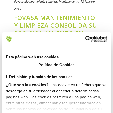
Fovasa Medioambiente
Limpieza
Mantenimiento
12 febrero,
2019
​FOVASA MANTENIMIENTO
Y LIMPIEZA CONSOLIDA SU
POSICIONAMIENTO EN
VALENCIA CON TRES
NUEVAS ADJUDICACIONES
Esta página web usa cookies
FOVASA Mantenimiento y Limpieza, la
compañía de Grupo Gimeno experta en
Política de Cookies
conservación y mantenimiento de todo tipo
I. D
efinición y función de las cookies
de construcciones e instalaciones, ha
resultado adjudicataria recientemente de [...]
¿Qué son las cookies?
Una cookie es un fichero que se
descarga en tu ordenador al acceder a determinadas
páginas web. Las cookies permiten a una página web,
LEER MÁS
entre otras cosas, almacenar y recuperar información
sobre los hábitos de navegación de un usuario o de su