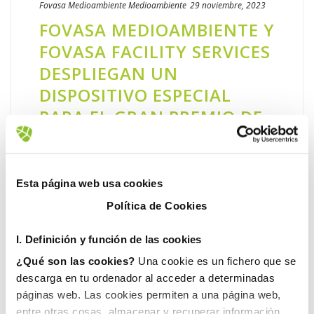
Fovasa Medioambiente
Medioambiente
29 noviembre, 2023
FOVASA MEDIOAMBIENTE Y
FOVASA FACILITY SERVICES
DESPLIEGAN UN
DISPOSITIVO ESPECIAL
PARA EL GRAN PREMIO DE
MOTOGP DE CHESTE
El pasado fin de semana Cheste recibió miles
de aficionados, que asistieron al Circuito
Esta página web usa cookies
Ricardo Tormo para disfrutar del Gran
Política de Cookies
Premio de MotoGP de la Comunitat
Valenciana y visitaron el municipio [...]
I. D
efinición y función de las cookies
¿Qué son las cookies?
Una cookie es un fichero que se
LEER MÁS
descarga en tu ordenador al acceder a determinadas
páginas web. Las cookies permiten a una página web,
entre otras cosas, almacenar y recuperar información