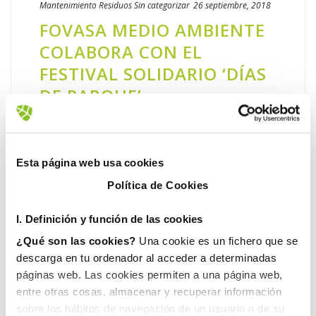
Mantenimiento
Residuos
Sin categorizar
26 septiembre, 2018
FOVASA MEDIO AMBIENTE
COLABORA CON EL
FESTIVAL SOLIDARIO ‘DÍAS
DE PARQUE’
Los Jardines de Viveros de Valencia se
convirtieron el pasado fin de semana en el
escenario de la celebración de la segunda
Esta página web usa cookies
edición del festival ‘Días de Parque’. Un
Política de Cookies
evento solidario al aire [...]
I. D
efinición y función de las cookies
LEER MÁS
¿Qué son las cookies?
Una cookie es un fichero que se
descarga en tu ordenador al acceder a determinadas
páginas web. Las cookies permiten a una página web,
entre otras cosas, almacenar y recuperar información
sobre los hábitos de navegación de un usuario o de su