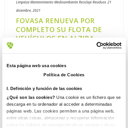
Limpieza
Mantenimiento
Medioambiente
Reciclaje
Residuos
21
diciembre, 2021
FOVASA RENUEVA POR
COMPLETO SU FLOTA DE
VEHÍCULOS EN ALZIRA
Fovasa ha renovado todos los vehículos
destinados a la recogida y limpieza viaria de
Alzira. Al acto de presentación de la nueva
Esta página web usa cookies
flota ha asistido el concejal del área de
Política de Cookies
Servicios Urbanos, [...]
I. D
efinición y función de las cookies
LEER MÁS
¿Qué son las cookies?
Una cookie es un fichero que se
descarga en tu ordenador al acceder a determinadas
páginas web. Las cookies permiten a una página web,
entre otras cosas, almacenar y recuperar información
sobre los hábitos de navegación de un usuario o de su