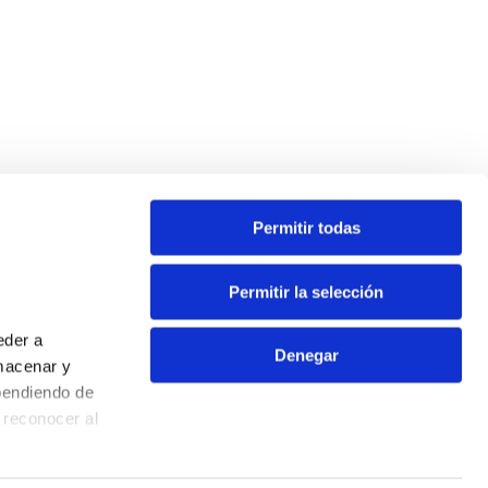
Permitir todas
Permitir la selección
eder a
Denegar
macenar y
pendiendo de
Contacto
 reconocer al
Aviso Legal
Política de Privacidad