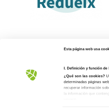
Esta página web usa cook
I. D
efinición y función de
¿Qué son las cookies?
Un
determinadas páginas web.
recuperar información sob
la información que conteng
Avd.Comarques Pais Valencià, 39
usuario.
46930 Quart de Poblet
II. Tipos de cookies
tel. +
961 53 73 01