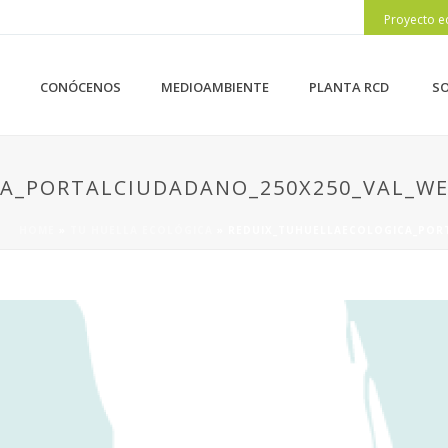
Proyecto e
CONÓCENOS
MEDIOAMBIENTE
PLANTA RCD
SO
A_PORTALCIUDADANO_250X250_VAL_WE
HOME
»
TU HUELLA ECOLÓGICA
»
REDUIX_TUHUELLAECOLOGICA_POR