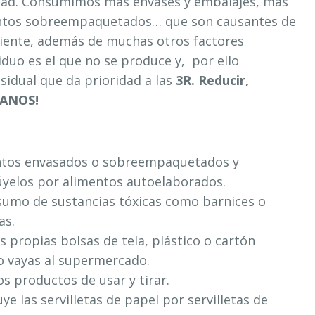
dad. Consumimos más envases y embalajes, más
entos sobreempaquetados… que son causantes de
iente, además de muchas otros factores
iduo es el que no se produce y, por ello
idual que da prioridad a las
3R. Reducir,
MANOS!
ntos envasados o sobreempaquetados y
úyelos por alimentos autoelaborados.
sumo de sustancias tóxicas como barnices o
as.
s propias bolsas de tela, plástico o cartón
 vayas al supermercado.
los productos de usar y tirar.
uye las servilletas de papel por servilletas de