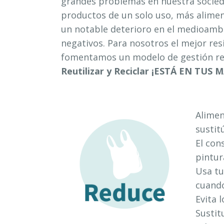
grandes problemas en nuestra socie
productos de un solo uso, más alim
un notable deterioro en el medioamb
negativos. Para nosotros el mejor res
fomentamos un modelo de gestión res
Reutilizar y Reciclar ¡ESTÁ EN TUS 
Alime
sustit
El con
pintur
Usa tu
cuando
Evita 
Sustit