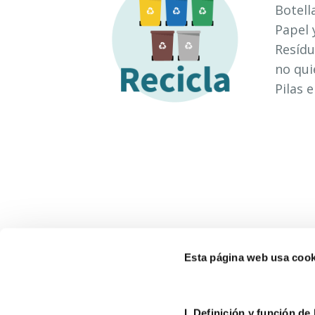
Botell
Papel 
Resídu
no qui
Pilas 
Esta página web usa cook
I. D
efinición y función de