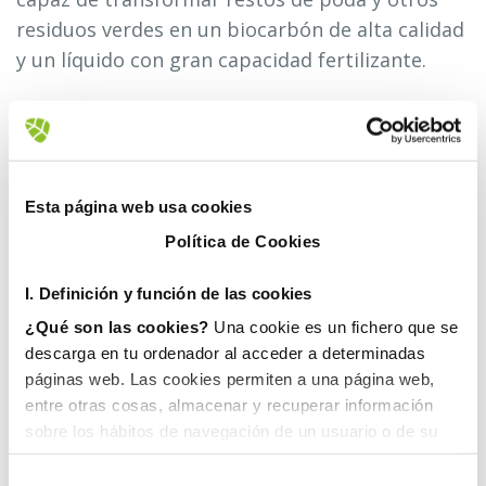
residuos verdes en un biocarbón de alta calidad
y un líquido con gran capacidad fertilizante.
El proyecto, recogido bajo el nombre
“Biocarbons del mediterrani”, surge del
compromiso medioambiental de la compañía
de Grupo Gimeno de buscar nuevas vías para
Esta página web usa cookies
dar una segunda vida a los residuos, así como
Política de Cookies
de la necesidad de gestionar el creciente
volumen de podas generado en los hogares
I. D
efinición y función de las cookies
valencianos.
¿Qué son las cookies?
Una cookie es un fichero que se
descarga en tu ordenador al acceder a determinadas
Y es que gracias a esta solución, las podas y
páginas web. Las cookies permiten a una página web,
otros residuos vegetales son devueltos al
entre otras cosas, almacenar y recuperar información
sobre los hábitos de navegación de un usuario o de su
mercado en forma de productos de elevada
equipo y, dependiendo de la información que contengan y
calidad, como pueden ser biocombustibles,
de la forma en que utilice su equipo, pueden utilizarse