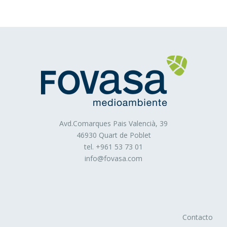
de nuestros anuncios en relación, por ejemplo, con el
número de veces que son vistos, donde aparecen, a qué
hora se ven, etc.
Cookies técnicas
: Son aquéllas que permiten al
usuario la navegación a través de una página web,
plataforma o aplicación y la utilización de las diferentes
opciones o servicios que en ella existan como, por
ejemplo, controlar el tráfico y la comunicación de datos,
identificar la sesión, acceder a partes de acceso
restringido, recordar los elementos que integran un
Avd.Comarques Pais Valencià, 39
pedido, realizar el proceso de compra de un pedido,
46930 Quart de Poblet
realizar la solicitud de inscripción o participación en un
tel. +
961 53 73 01
evento, utilizar elementos de seguridad durante la
info@fovasa.com
navegación, almacenar contenidos para la difusión de
videos o sonido o compartir contenidos a través de redes
sociales
Cookies de personalización
: Son aquéllas que
permiten al usuario acceder al servicio con algunas
Contacto
características de carácter general predefinidas en