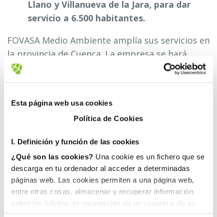
Llano y Villanueva de la Jara, para dar
servicio a 6.500 habitantes.
FOVASA Medio Ambiente amplía sus servicios en
la provincia de Cuenca. La empresa se hará
cargo de la recogida y gestión de los Residuos
Sólidos Urbanos (RSU) de las localidades de
Minglanilla, Villalpardo, Villagarcía del Llano y
Esta página web usa cookies
Villanueva de la Jara.
Política de Cookies
Para dar servicio a los cuatro municipios, que
I. D
efinición y función de las cookies
suponen una población estimada de 6.500
¿Qué son las cookies?
Una cookie es un fichero que se
habitantes, FOVASA destinará un camión de
descarga en tu ordenador al acceder a determinadas
carga trasera, además de un conductor y dos
páginas web. Las cookies permiten a una página web,
peones.
entre otras cosas, almacenar y recuperar información
sobre los hábitos de navegación de un usuario o de su
El contrato tendrá una duración de dos años y
equipo y, dependiendo de la información que contengan y