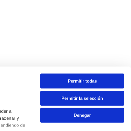
Permitir todas
Permitir la selección
eder a
Denegar
macenar y
pendiendo de
Contacto