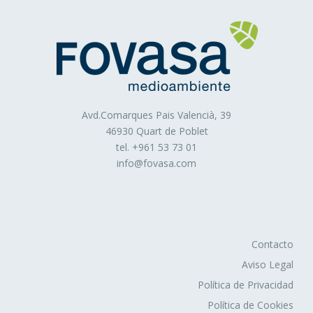
publicidad en función del mismo.
Asimismo, es posible que al visitar alguna página web o
al abrir algún email donde se publique algún anuncio o
alguna promoción sobre nuestros productos o servicios
se instale en tu navegador alguna cookie que nos sirve
para mostrarte posteriormente publicidad relacionada con
Avd.Comarques Pais Valencià, 39
la búsqueda que hayas realizado, desarrollar un control
46930 Quart de Poblet
de nuestros anuncios en relación, por ejemplo, con el
tel. +
961 53 73 01
número de veces que son vistos, donde aparecen, a qué
info@fovasa.com
hora se ven, etc.
Cookies técnicas
: Son aquéllas que permiten al
usuario la navegación a través de una página web,
plataforma o aplicación y la utilización de las diferentes
opciones o servicios que en ella existan como, por
Contacto
ejemplo, controlar el tráfico y la comunicación de datos,
Aviso Legal
identificar la sesión, acceder a partes de acceso
restringido, recordar los elementos que integran un
Política de Privacidad
pedido, realizar el proceso de compra de un pedido,
Política de Cookies