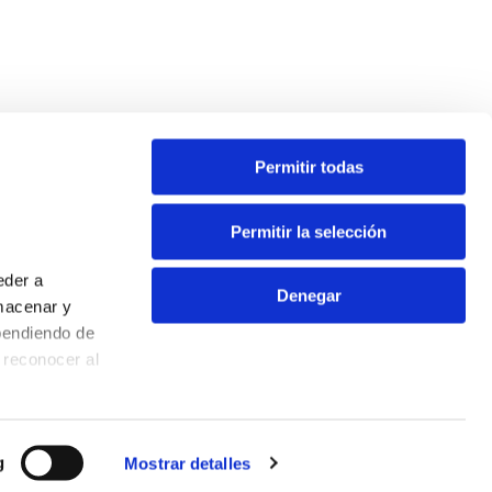
Permitir todas
Permitir la selección
eder a
Denegar
macenar y
pendiendo de
Contacto
 reconocer al
Aviso Legal
Política de Privacidad
Política de Cookies
g
Mostrar detalles
quipo o