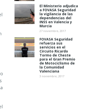
El Ministerio adjudica
a FOVASA Seguridad
el
la vigilancia de las
dependencias del
INSS en Valencia y
Murcia
27 noviembre, 2017
n
FOVASA Seguridad
refuerza sus
servicios en el
Circuito Ricardo
,
Tormo de Cheste
para el Gran Premio
de Motociclismo de
la Comunidad
Valenciana
yo
3 noviembre, 2017
s
la
el