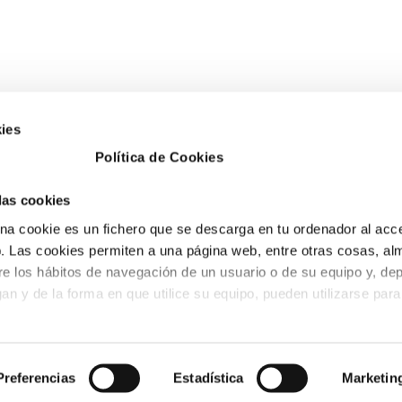
ies
Política de Cookies
 las cookies
a cookie es un fichero que se descarga en tu ordenador al acc
 Las cookies permiten a una página web, entre otras cosas, al
re los hábitos de navegación de un usuario o de su equipo y, de
an y de la forma en que utilice su equipo, pueden utilizarse para
io de la cookie:
Preferencias
Estadística
Marketin
aquéllas que se envían al equipo terminal del usuario desde un e