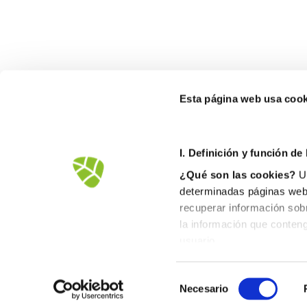
Esta página web usa cook
I. D
efinición y función de
¿Qué son las cookies?
Un
determinadas páginas web.
recuperar información sob
la información que conteng
Avd.Comarques Pais Valencià, 39
usuario.
46930 Quart de Poblet
II. Tipos de cookies
tel. +
961 53 73 01
info@fovasa.com
1. En función del propietar
Necesario
Cookies propias
: Son 