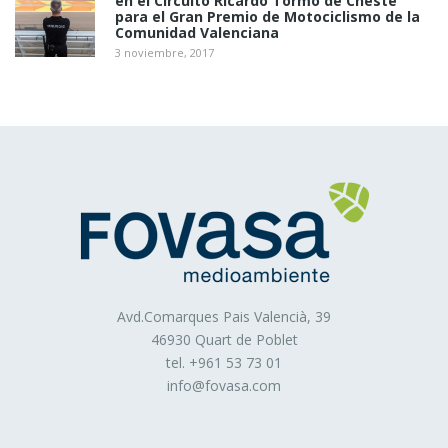
en el Circuito Ricardo Tormo de Cheste
Estas cookies almacenan información del
para el Gran Premio de Motociclismo de la
comportamiento de los usuarios obtenida a través de la
Comunidad Valenciana
observación continuada de sus hábitos de navegación, lo
3 noviembre, 2017
que permite desarrollar un perfil específico para mostrar
publicidad en función del mismo.
Asimismo, es posible que al visitar alguna página web o
al abrir algún email donde se publique algún anuncio o
alguna promoción sobre nuestros productos o servicios
se instale en tu navegador alguna cookie que nos sirve
para mostrarte posteriormente publicidad relacionada con
la búsqueda que hayas realizado, desarrollar un control
de nuestros anuncios en relación, por ejemplo, con el
número de veces que son vistos, donde aparecen, a qué
hora se ven, etc.
Avd.Comarques Pais Valencià, 39
Cookies técnicas
: Son aquéllas que permiten al
46930 Quart de Poblet
usuario la navegación a través de una página web,
tel. +
961 53 73 01
info@fovasa.com
plataforma o aplicación y la utilización de las diferentes
opciones o servicios que en ella existan como, por
ejemplo, controlar el tráfico y la comunicación de datos,