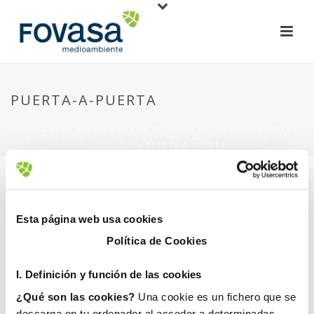
PUERTA-A-PUERTA
HOME
»
XALÓ APUESTA POR LA RECOGIDA DE RESIDUOS PUERTA A
PUERTA PARA MEJORAR LA SOSTENIBILIDAD Y LA IMAGEN DEL
MUNICIPIO
»
PUERTA-A-PUERTA
Esta página web usa cookies
Política de Cookies
30 diciembre, 2024
I. D
efinición y función de las cookies
¿Qué son las cookies?
Una cookie es un fichero que se
descarga en tu ordenador al acceder a determinadas