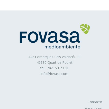
contenido editado o la frecuencia en la que se muestran
los anuncios.
Cookies de publicidad comportamental
: Son
aquéllas que permiten la gestión, de la forma más eficaz
posible, de los espacios publicitarios que, en su caso, el
editor haya incluido en una página web, aplicación o
plataforma desde la que presta el servicio solicitado.
Estas cookies almacenan información del
comportamiento de los usuarios obtenida a través de la
observación continuada de sus hábitos de navegación, lo
Avd.Comarques Pais Valencià, 39
46930 Quart de Poblet
que permite desarrollar un perfil específico para mostrar
tel. +
961 53 73 01
publicidad en función del mismo.
info@fovasa.com
Asimismo, es posible que al visitar alguna página web o
al abrir algún email donde se publique algún anuncio o
alguna promoción sobre nuestros productos o servicios
se instale en tu navegador alguna cookie que nos sirve
para mostrarte posteriormente publicidad relacionada con
Contacto
la búsqueda que hayas realizado, desarrollar un control
Aviso Legal
de nuestros anuncios en relación, por ejemplo, con el