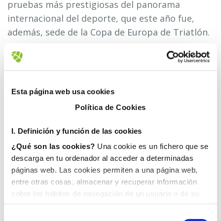
pruebas más prestigiosas del panorama
internacional del deporte, que este año fue,
además, sede de la Copa de Europa de Triatlón.
En este contexto, a fin de asegurar la perfecta
conservación del entorno donde tuvo lugar la
competición, FOVASA Medio Ambiente dispuso
Esta página web usa cookies
durante el fin de semana 25 contenedores de
Política de Cookies
carga trasera de 1100 litros, encargándose
también de la posterior recogida y eliminación
I. D
efinición y función de las cookies
de los residuos.
¿Qué son las cookies?
Una cookie es un fichero que se
descarga en tu ordenador al acceder a determinadas
Unas tareas que refuerzan el posicionamiento
páginas web. Las cookies permiten a una página web,
de FOVASA Medio Ambiente como compañía de
entre otras cosas, almacenar y recuperar información
referencia en el sector, que atiende anualmente
sobre los hábitos de navegación de un usuario o de su
cerca de medio centenar de eventos de todo
equipo y, dependiendo de la información que contengan y
tipo.
de la forma en que utilice su equipo, pueden utilizarse